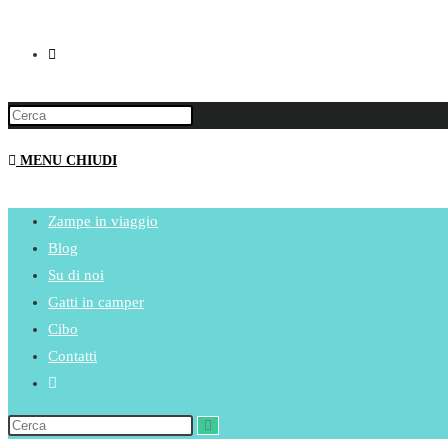
MENU
CHIUDI
Zampe in viaggio
Blog
Su di noi
Gatti in camper
Cibo
Contatti